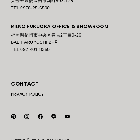
大分県豊後高田市新町992-17
TEL 0978-25-6590
RILNO FUKUOKA OFFICE & SHOWROOM
福岡県福岡市中央区春吉2丁目9-26
BAL.HARUYOSHI 2F
TEL 092-401-8350
CONTACT
PRIVACY POLICY
COPYRIGHT © RILNO. ALL RIGHTS RESERVED.