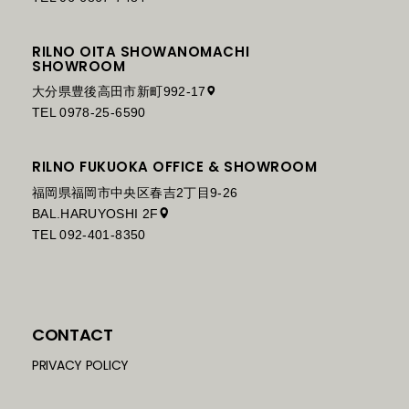
RILNO OITA SHOWANOMACHI
SHOWROOM
大分県豊後高田市新町992-17
TEL 0978-25-6590
RILNO FUKUOKA OFFICE & SHOWROOM
福岡県福岡市中央区春吉2丁目9-26
BAL.HARUYOSHI 2F
TEL 092-401-8350
CONTACT
PRIVACY POLICY