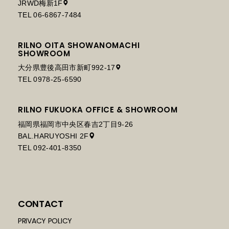
JRWD梅新1F
TEL 06-6867-7484
RILNO OITA SHOWANOMACHI
SHOWROOM
大分県豊後高田市新町992-17
TEL 0978-25-6590
RILNO FUKUOKA OFFICE & SHOWROOM
福岡県福岡市中央区春吉2丁目9-26
BAL.HARUYOSHI 2F
TEL 092-401-8350
CONTACT
PRIVACY POLICY