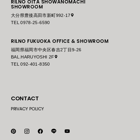
RILNO OITA SHOWANOMACHI
SHOWROOM
大分県豊後高田市新町992-17
TEL 0978-25-6590
RILNO FUKUOKA OFFICE & SHOWROOM
福岡県福岡市中央区春吉2丁目9-26
BAL.HARUYOSHI 2F
TEL 092-401-8350
CONTACT
PRIVACY POLICY